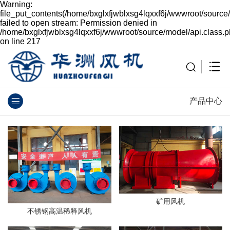
Warning:
file_put_contents(/home/bxglxfjwblxsg4lqxxf6j/wwwroot/source
failed to open stream: Permission denied in
/home/bxglxfjwblxsg4lqxxf6j/wwwroot/source/model/api.class.
on line 217
产品中心
矿用风机
不锈钢高温稀释风机