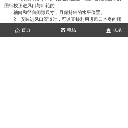
图纸校正进风口与叶轮的
轴向和径向间隙尺寸，且保持轴的水平位置。
2、安装进风口管道时，可以直接利用进风口本身的螺
栓联接，此时进风口的固
首页
电话
联系
定是靠三个沉头螺钉。
3、出风口被安装成某一角度时，后盘适当旋转使标牌
在水平位置，其中No8-12
角钢法兰面应保持水平。
4、安装No8-12D式风机时，利用千分表和塞尺，测量
风机主轴和电机轴的同轴
度及联轴器两端平行度，两轴同轴度允差为0.05mm，
联轴器端面平行度允差为0.1mm。
5、风机安装后，用手试拨转子，检查是否有过紧或刮
蹭等现象，接线是否正确，
其它保险设施是否完善，转动部分或进出方向是否人已
离开，在确保安全后方可进行试运转。
6、电机安装后，安装皮带轮或联轴器防护罩，如进气
口处不接管道时，也需加