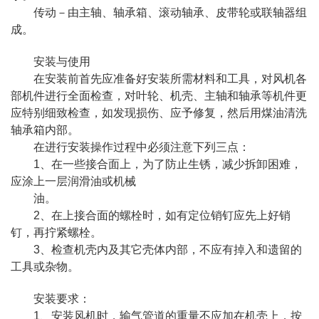
传动－由主轴、轴承箱、滚动轴承、皮带轮或联轴器组
成。
安装与使用
在安装前首先应准备好安装所需材料和工具，对风机各
部机件进行全面检查，对叶轮、机壳、主轴和轴承等机件更
应特别细致检查，如发现损伤、应予修复，然后用煤油清洗
轴承箱内部。
在进行安装操作过程中必须注意下列三点：
1、在一些接合面上，为了防止生锈，减少拆卸困难，
应涂上一层润滑油或机械
油。
2、在上接合面的螺栓时，如有定位销钉应先上好销
钉，再拧紧螺栓。
3、检查机壳内及其它壳体内部，不应有掉入和遗留的
工具或杂物。
安装要求：
1、安装风机时，输气管道的重量不应加在机壳上，按